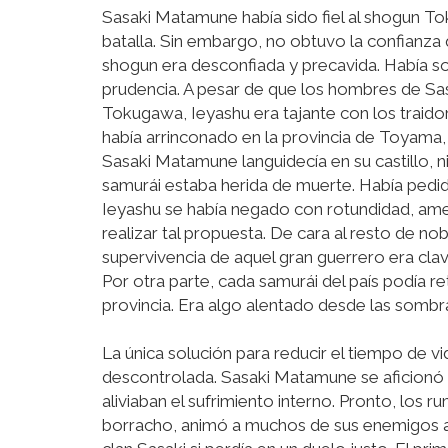
Sasaki Matamune había sido fiel al shogun T
batalla. Sin embargo, no obtuvo la confianz
shogun era desconfiada y precavida. Había so
prudencia. A pesar de que los hombres de Sasa
Tokugawa, Ieyashu era tajante con los traid
había arrinconado en la provincia de Toyama,
Sasaki Matamune languidecía en su castillo, 
samurái estaba herida de muerte. Había pedi
Ieyashu se había negado con rotundidad, ame
realizar tal propuesta. De cara al resto de n
supervivencia de aquel gran guerrero era clav
Por otra parte, cada samurái del país podía ret
provincia. Era algo alentado desde las sombra
La única solución para reducir el tiempo de 
descontrolada. Sasaki Matamune se aficionó a
aliviaban el sufrimiento interno. Pronto, los 
borracho, animó a muchos de sus enemigos a ar