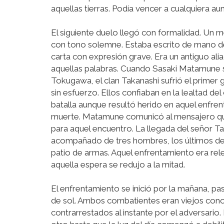
aquellas tierras. Podía vencer a cualquiera a
El siguiente duelo llegó con formalidad. Un 
con tono solemne. Estaba escrito de mano de
carta con expresión grave. Era un antiguo alia
aquellas palabras. Cuando Sasaki Matamune se
Tokugawa, el clan Takanashi sufrió el primer g
sin esfuerzo. Ellos confiaban en la lealtad de
batalla aunque resultó herido en aquel enfre
muerte. Matamune comunicó al mensajero que
para aquel encuentro. La llegada del señor T
acompañado de tres hombres, los últimos de s
patio de armas. Aquel enfrentamiento era re
aquella espera se redujo a la mitad.
El enfrentamiento se inició por la mañana, p
de sol. Ambos combatientes eran viejos cono
contrarrestados al instante por el adversar