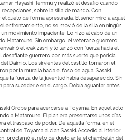
o llamar Hayashi Temmu y realizó el desafío cuando
 recepciones, sobre la silla de mando. Con
r el duelo de forma apresurada. El señor miró a aquel
l enfrentamiento, no se movió de la silla en ningún
 un movimiento impaciente. Lo hizo al cabo de un
ado Matamune. Sin embargo, el veterano guerrero
nvainó el wakizashi y lo lanzó con fuerza hacia el
l desafiante guerrero con más suerte que pericia.
 Daimio. Los sirvientes del castillo tomaron el
ron por la muralla hacia el foso de agua. Sasaki
ue la fuerza de la juventud había desaparecido. Sin
 para sucederle en el cargo. Debía aguantar antes
asaki Orobe para acercarse a Toyama. En aquel acto
endo a Matamune. El plan era presentarse unos días
era el traspaso de poder. De aquella forma, en el
control de Toyama al clan Sasaki. Accedió al interior
ión, proclamó el reto de duelo ante el chambelán del