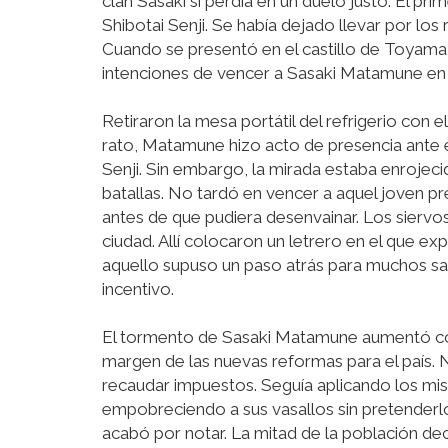
clan Sasaki si perdía en un duelo justo. El p
Shibotai Senji. Se había dejado llevar por los
Cuando se presentó en el castillo de Toyama, 
intenciones de vencer a Sasaki Matamune en d
Retiraron la mesa portátil del refrigerio con e
rato, Matamune hizo acto de presencia ante 
Senji. Sin embargo, la mirada estaba enrojeci
batallas. No tardó en vencer a aquel joven pr
antes de que pudiera desenvainar. Los siervo
ciudad. Allí colocaron un letrero en el que ex
aquello supuso un paso atrás para muchos sam
incentivo.
El tormento de Sasaki Matamune aumentó con
margen de las nuevas reformas para el país. 
recaudar impuestos. Seguía aplicando los mi
empobreciendo a sus vasallos sin pretenderl
acabó por notar. La mitad de la población de