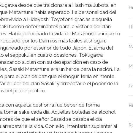
okugawa desde que traicionara a Hashima Jubotai en
Fa
a que Matamune había esperado. La personalidad del
brevivido a Hideyoshi Toyotomi gracias a aquella
ki fueron determinantes para la victoria del clan
Hi
ores. Había perdonado la vida de Matamune aunque lo
 rodeado por los Daimios más leales al shogun.
Ma
ninguneado por el señor de todo Japón. El alma del
do el seppuku en cuatro ocasiones. Tokugawa
nazando al clan con su desaparición en caso de
Mi
obles, Sasaki Matamune era un héroe para la nación. La
e para el plan de paz que el shogun tenía en mente.
ar al líder del clan Sasaki y arrebatarle el poder de la
P
s del poder político.
vida con aquella deshonra fue beber de forma
Pi
 tomar sake cada día. Aquellas botellas de alcohol
rumores de que el señor Sasaki se pasaba el día
Re
rebatarle la vida. Con ello, intentarían suplantar al