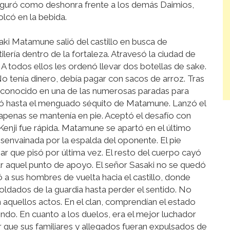
guró como deshonra frente a los demás Daimios,
olcó en la bebida.
ki Matamune salió del castillo en busca de
lería dentro de la fortaleza. Atravesó la ciudad de
A todos ellos les ordenó llevar dos botellas de sake.
 tenía dinero, debía pagar con sacos de arroz. Tras
 reconocido en una de las numerosas paradas para
ó hasta el menguado séquito de Matamune. Lanzó el
 apenas se mantenía en pie. Aceptó el desafío con
enji fue rápida. Matamune se apartó en el último
esenvainada por la espalda del oponente. El pie
gar que pisó por última vez. El resto del cuerpo cayó
r aquel punto de apoyo. El señor Sasaki no se quedó
ó a sus hombres de vuelta hacia el castillo, donde
oldados de la guardia hasta perder el sentido. No
 aquellos actos. En el clan, comprendían el estado
ndo. En cuanto a los duelos, era el mejor luchador
ir que sus familiares y allegados fueran expulsados de