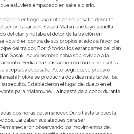
unque estuviera empapado en sake a diario.
mensajero entregó una nota con el desafío descrito
l señor Takanashi. Sasaki Matamune leyó aquella
do del clan y notaba el dolor de la traición en
 volvió en contra de sus propios aliados a favor de
olpe del traidor. Borró todos los estandartes del clan
l clan Sasaki. Aquel hombre había sobrevivido a la
ntamiento. Pedía una satisfacción en forma de duelo a
 aceptaba el desafío. Acto seguido, se preparó
akanashi Hokke se produciría dos días más tarde. Iba
u séquito. Establecieron el lugar del duelo en el
levante para Matamune. La ingesta de alcohol durante
asadas dos horas del amanecer. Duró hasta la puesta
cidos. Lanzaban sus ataques para ser
io. Permanecieron observando los movimientos del