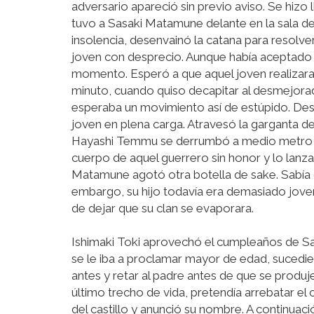
adversario apareció sin previo aviso. Se hiz
tuvo a Sasaki Matamune delante en la sala de
insolencia, desenvainó la catana para resolve
joven con desprecio. Aunque había aceptado e
momento. Esperó a que aquel joven realizara
minuto, cuando quiso decapitar al desmejor
esperaba un movimiento así de estúpido. Dese
joven en plena carga. Atravesó la garganta de
Hayashi Temmu se derrumbó a medio metro del
cuerpo de aquel guerrero sin honor y lo lanza
Matamune agotó otra botella de sake. Sabía q
embargo, su hijo todavía era demasiado joven
de dejar que su clan se evaporara.
Ishimaki Toki aprovechó el cumpleaños de S
se le iba a proclamar mayor de edad, sucedi
antes y retar al padre antes de que se produj
último trecho de vida, pretendía arrebatar el 
del castillo y anunció su nombre. A continuac