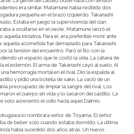
tarse. La gente del castillo observaba con tensión
ientes era similar. Matamune había recibido dos
rasgadura pequeña en el brazo izquierdo. Takanashi
uslo. Estaba en juego la supervivencia del clan
raba a ocultarse en el oeste, Matamune lanzó el
aquella iniciativa. Para él, era preferible morir ante
de aquella acometida fue demasiado para Takanashi.
 la tensión del encuentro. Paró el filo con la
iendo un espacio que le costó la vida. La catana de
a el esternón. El arma de Takanashi cayó al suelo. Al
na hemorragia mortal en el rival. Dio la espalda al
tillo y pidió una botella de sake. La vació de un
bía preocupado de limpiar la sangre del rival. Los
ron el cuerpo sin vida y lo sacaron del castillo. La
solo acrecentó el odio hacia aquel Daimio.
Tokugawa lo nombrara señor de Toyama. El señor
aba de beber solo cuando estaba dormido. La última
ovincia había sucedido dos años atrás. Un nuevo