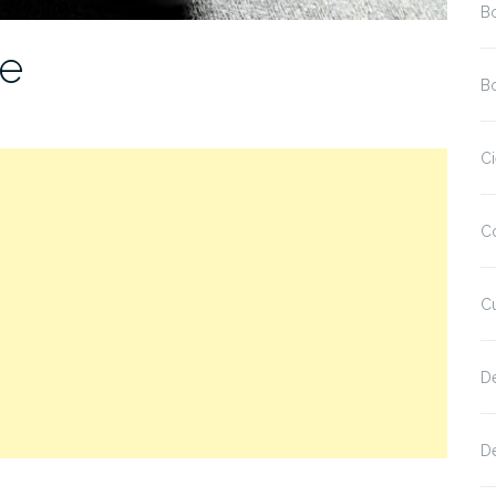
B
ke
Bo
Ci
C
Cu
D
De