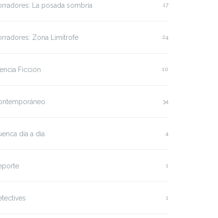
orradores: La posada sombría
17
rradores: Zona Limítrofe
24
encia Ficción
10
ontemporáneo
34
enca día a día
4
eporte
1
tectives
1