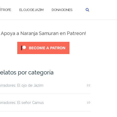
MÍTROFE
EL OJO DE JAZIM
DONACIONES
Apoya a Naranja Samuran en Patreon!
elatos por categoría
rradores: El ojo de Jazím
22
rradores: El señor Camus
10