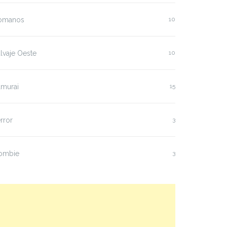
omanos
10
lvaje Oeste
10
amurai
15
rror
3
ombie
3