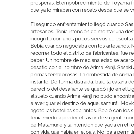
prósperas. El empobrecimiento de Toyama fi
que ya lo miraban con recelo desde que se v
El segundo enfrentamiento llegó cuando Sasa
artesanos. Tenía intención de montar una desti
incógnito con unos pocos siervos de escolta. 
Bebía cuando negociaba con los artesanos. No
recorrer todo el distrito de fabricantes, fue
beber. Un hombre de mediana edad se acerc
desafío con el nombre de Arima Kenji. Sasaki
piernas temblorosas. La embestida de Arima K
instante. De forma distraída, bajó la catana d
derecho del desafiante se quedó fijo en el lu
al suelo cuando Arima Kenji no pudo encontra
a averiguar el destino de aquel samurái. Movi
agotó las botellas sobrantes. Bebió con los s
tenía miedo a perder el favor de su gente con
de Matamune y la intención que yacía en el fo
con vida que había en el país. No iba a permit