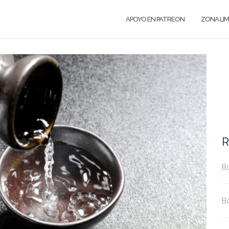
APOYO EN PATREON
ZONA LI
R
Bo
Bo