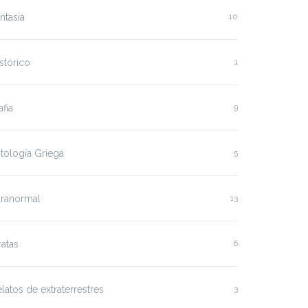
ntasia
10
stórico
1
fia
9
tología Griega
5
aranormal
13
ratas
6
latos de extraterrestres
3