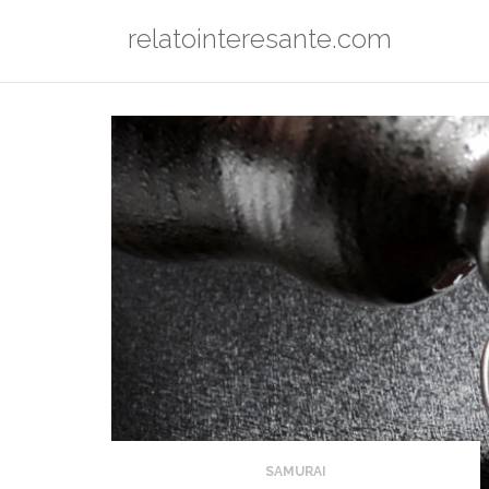
Saltar
relatointeresante.com
al
contenido
SAMURAI