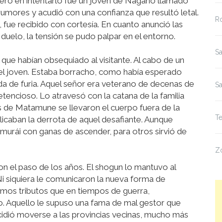
rimero en intentarlo fue un joven de Nagano llamado
 rumores y acudió con una confianza que resultó letal.
R
fue recibido con cortesía. En cuanto anunció las
uelo, la tensión se pudo palpar en el entorno.
Sa
l que habían obsequiado al visitante. Al cabo de un
el joven. Estaba borracho, como había esperado
da de furia. Aquel señor era veterano de decenas de
S
etencioso. Lo atravesó con la catana de la familia
s de Matamune se llevaron el cuerpo fuera de la
Te
plicaban la derrota de aquel desafiante. Aunque
urái con ganas de ascender, para otros sirvió de
Z
 el paso de los años. El shogun lo mantuvo al
Ni siquiera le comunicaron la nueva forma de
smos tributos que en tiempos de guerra,
o. Aquello le supuso una fama de mal gestor que
cidió moverse a las provincias vecinas, mucho más