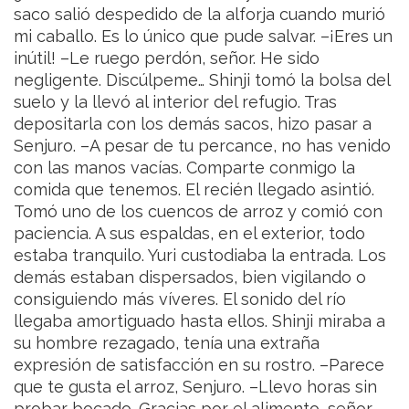
saco salió despedido de la alforja cuando murió
mi caballo. Es lo único que pude salvar.
–¡Eres un
inútil!
–Le ruego perdón, señor. He sido
negligente. Discúlpeme…
Shinji tomó la bolsa del
suelo y la llevó al interior del refugio. Tras
depositarla con los demás sacos, hizo pasar a
Senjuro.
–A pesar de tu percance, no has venido
con las manos vacías. Comparte conmigo la
comida que tenemos.
El recién llegado asintió.
Tomó uno de los cuencos de arroz y comió con
paciencia. A sus espaldas, en el exterior, todo
estaba tranquilo. Yuri custodiaba la entrada. Los
demás estaban dispersados, bien vigilando o
consiguiendo más víveres. El sonido del río
llegaba amortiguado hasta ellos. Shinji miraba a
su hombre rezagado, tenía una extraña
expresión de satisfacción en su rostro.
–Parece
que te gusta el arroz, Senjuro.
–Llevo horas sin
probar bocado. Gracias por el alimento, señor. –