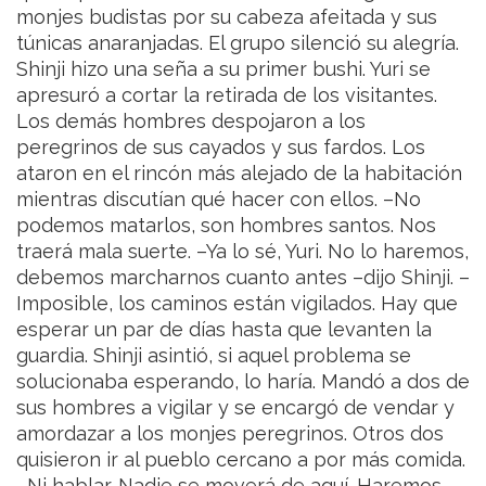
monjes budistas por su cabeza afeitada y sus
túnicas anaranjadas. El grupo silenció su alegría.
Shinji hizo una seña a su primer bushi. Yuri se
apresuró a cortar la retirada de los visitantes.
Los demás hombres despojaron a los
peregrinos de sus cayados y sus fardos. Los
ataron en el rincón más alejado de la habitación
mientras discutían qué hacer con ellos.
–No
podemos matarlos, son hombres santos. Nos
traerá mala suerte.
–Ya lo sé, Yuri. No lo haremos,
debemos marcharnos cuanto antes –dijo Shinji.
–
Imposible, los caminos están vigilados. Hay que
esperar un par de días hasta que levanten la
guardia.
Shinji asintió, si aquel problema se
solucionaba esperando, lo haría. Mandó a dos de
sus hombres a vigilar y se encargó de vendar y
amordazar a los monjes peregrinos. Otros dos
quisieron ir al pueblo cercano a por más comida.
–Ni hablar. Nadie se moverá de aquí. Haremos