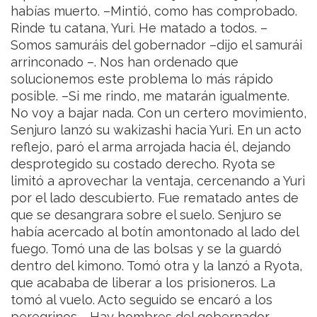
habías muerto.
–Mintió, como has comprobado.
Rinde tu catana, Yuri. He matado a todos.
–
Somos samuráis del gobernador –dijo el samurái
arrinconado –. Nos han ordenado que
solucionemos este problema lo más rápido
posible.
–Si me rindo, me matarán igualmente.
No voy a bajar nada.
Con un certero movimiento,
Senjuro lanzó su wakizashi hacia Yuri. En un acto
reflejo, paró el arma arrojada hacia él, dejando
desprotegido su costado derecho. Ryota se
limitó a aprovechar la ventaja, cercenando a Yuri
por el lado descubierto. Fue rematado antes de
que se desangrara sobre el suelo.
Senjuro se
había acercado al botín amontonado al lado del
fuego. Tomó una de las bolsas y se la guardó
dentro del kimono. Tomó otra y la lanzó a Ryota,
que acababa de liberar a los prisioneros. La
tomó al vuelo. Acto seguido se encaró a los
peregrinos.
–Hay hombres del gobernador