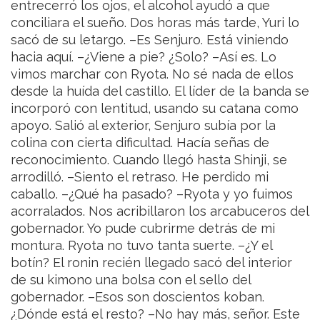
entrecerró los ojos, el alcohol ayudó a que
conciliara el sueño. Dos horas más tarde, Yuri lo
sacó de su letargo.
–Es Senjuro. Está viniendo
hacia aquí.
–¿Viene a pie? ¿Solo?
–Así es. Lo
vimos marchar con Ryota. No sé nada de ellos
desde la huída del castillo.
El líder de la banda se
incorporó con lentitud, usando su catana como
apoyo. Salió al exterior, Senjuro subía por la
colina con cierta dificultad. Hacía señas de
reconocimiento. Cuando llegó hasta Shinji, se
arrodilló.
–Siento el retraso. He perdido mi
caballo.
–¿Qué ha pasado?
–Ryota y yo fuimos
acorralados. Nos acribillaron los arcabuceros del
gobernador. Yo pude cubrirme detrás de mi
montura. Ryota no tuvo tanta suerte.
–¿Y el
botín?
El ronin recién llegado sacó del interior
de su kimono una bolsa con el sello del
gobernador.
–Esos son doscientos koban.
¿Dónde está el resto?
–No hay más, señor. Este