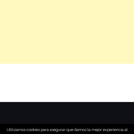
Utilizamos cookies para asegurar que damos la mejor experiencia al
www.relatointeresante.com