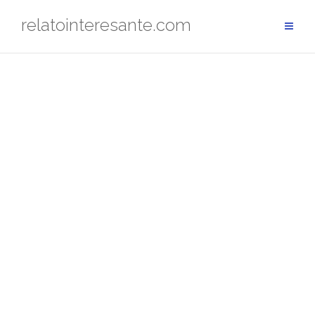
Saltar
relatointeresante.com
al
contenido