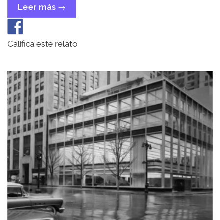
Leer más
« Mientras
→
dure
la
fiesta»
Califica este relato