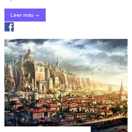
Leer más
« Celebridad
→
inalcanzable»