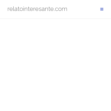
Saltar
relatointeresante.com
al
contenido