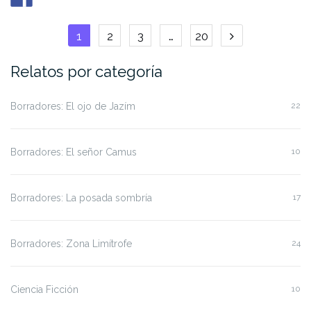
de
sake»
Navegación
1
2
3
…
20
de
Relatos por categoría
entradas
Borradores: El ojo de Jazím
22
Borradores: El señor Camus
10
Borradores: La posada sombría
17
Borradores: Zona Limítrofe
24
Ciencia Ficción
10