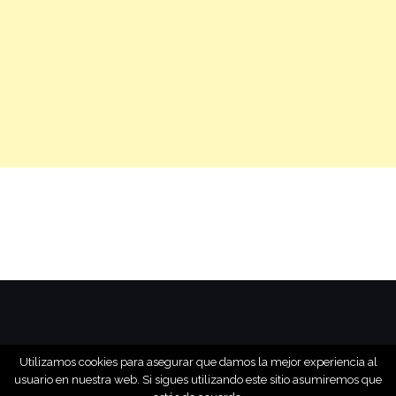
Utilizamos cookies para asegurar que damos la mejor experiencia al
www.relatointeresante.com
usuario en nuestra web. Si sigues utilizando este sitio asumiremos que