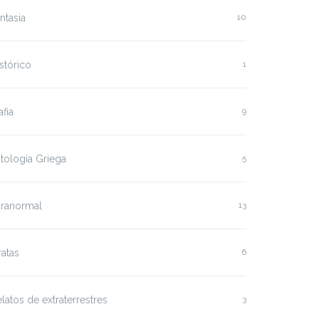
ntasia
10
stórico
1
fia
9
tología Griega
5
aranormal
13
ratas
6
latos de extraterrestres
3