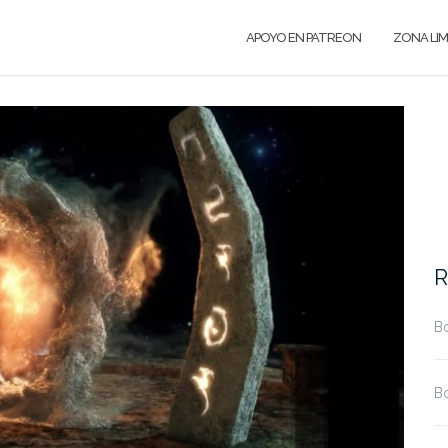
APOYO EN PATREON
ZONA LI
R
Bo
Bo