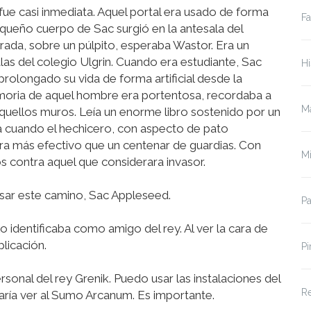
fue casi inmediata. Aquel portal era usado de forma
Fa
queño cuerpo de Sac surgió en la antesala del
ada, sobre un púlpito, esperaba Wastor. Era un
las del colegio Ulgrin. Cuando era estudiante, Sac
Hi
prolongado su vida de forma artificial desde la
emoria de aquel hombre era portentosa, recordaba a
Ma
quellos muros. Leía un enorme libro sostenido por un
sta cuando el hechicero, con aspecto de pato
 era más efectivo que un centenar de guardias. Con
Mi
os contra aquel que considerara invasor.
sar este camino, Sac Appleseed.
P
 identificaba como amigo del rey. Al ver la cara de
licación.
Pi
nal del rey Grenik. Puedo usar las instalaciones del
Re
ría ver al Sumo Arcanum. Es importante.