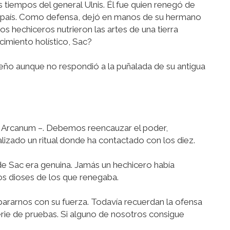
 tiempos del general Ulnis. Él fue quien renegó de
te país. Como defensa, dejó en manos de su hermano
os hechiceros nutrieron las artes de una tierra
imiento holístico, Sac?
ceño aunque no respondió a la puñalada de su antigua
mo Arcanum –. Debemos reencauzar el poder,
ealizado un ritual donde ha contactado con los diez.
de Sac era genuina. Jamás un hechicero había
s dioses de los que renegaba.
rarnos con su fuerza. Todavía recuerdan la ofensa
erie de pruebas. Si alguno de nosotros consigue