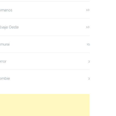
omanos
10
lvaje Oeste
10
amurai
15
rror
3
ombie
3