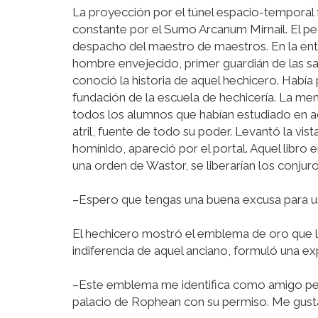
La proyección por el túnel espacio-temporal 
constante por el Sumo Arcanum Mirnail. El pe
despacho del maestro de maestros. En la entr
hombre envejecido, primer guardián de las sa
conoció la historia de aquel hechicero. Había 
fundación de la escuela de hechicería. La m
todos los alumnos que habían estudiado en a
atril, fuente de todo su poder. Levantó la vi
homínido, apareció por el portal. Aquel libro
una orden de Wastor, se liberarían los conjur
–Espero que tengas una buena excusa para u
El hechicero mostró el emblema de oro que lo
indiferencia de aquel anciano, formuló una exp
–Este emblema me identifica como amigo perso
palacio de Rophean con su permiso. Me gusta