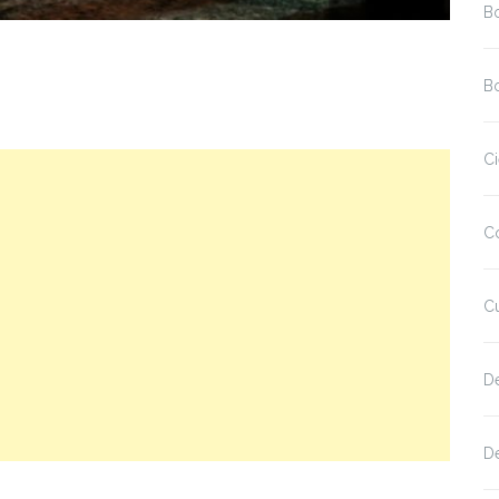
B
Bo
Ci
C
Cu
D
De