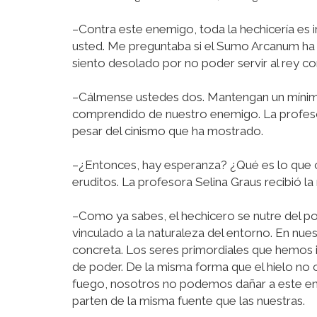
–Contra este enemigo, toda la hechicería es 
usted. Me preguntaba si el Sumo Arcanum ha 
siento desolado por no poder servir al rey c
–Cálmense ustedes dos. Mantengan un mínimo
comprendido de nuestro enemigo. La profesor
pesar del cinismo que ha mostrado.
–¿Entonces, hay esperanza? ¿Qué es lo que 
eruditos. La profesora Selina Graus recibió 
–Como ya sabes, el hechicero se nutre del po
vinculado a la naturaleza del entorno. En nue
concreta. Los seres primordiales que hemos i
de poder. De la misma forma que el hielo no c
fuego, nosotros no podemos dañar a este enem
parten de la misma fuente que las nuestras.