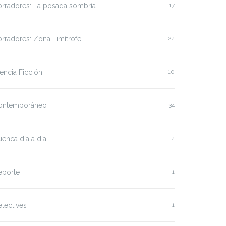
orradores: La posada sombría
17
rradores: Zona Limítrofe
24
encia Ficción
10
ontemporáneo
34
enca día a día
4
eporte
1
tectives
1