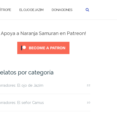
MÍTROFE
EL OJO DE JAZIM
DONACIONES
Apoya a Naranja Samuran en Patreon!
elatos por categoría
rradores: El ojo de Jazím
22
rradores: El señor Camus
10