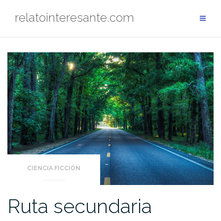
Saltar
relatointeresante.com
al
contenido
CIENCIA FICCIÓN
Ruta secundaria