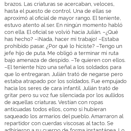
brazos. Las criaturas se acercaban, veloces,
hasta el puesto de control. Una de ellas se
aproximó al oficial de mayor rango. El teniente,
estuvo atento al ser. En ningún momento habló
con ella. El oficial se volvió hacia Julián.
–¿Qué
has hecho?
–¡Nada, hacer mi trabajo!
–Estaba
prohibido pasar. ¿Por qué lo hiciste?
–Tengo un
jefe hijo de puta. Me obligó a terminar mi ruta
bajo amenaza de despido.
–Te quieren con ellos.
–El teniente hizo una señal a los soldados para
que lo entregaran. Julián trató de negarse pero
estaba atrapado por los soldados. Fue empujado
hacia los seres de cara infantil.
Julián trató de
gritar pero su voz fue silenciada por los aullidos
de aquellas criaturas. Vestían con ropas
anticuadas todos ellos, como si hubieran
saqueado los armarios del pueblo. Amarraron al
repartidor con cuerdas viscosas al tacto. Se
adhirieron a su cuerpo de forma instantánea. Lo