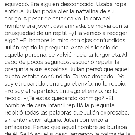
equivocó. Era alguien desconocido. Usaba ropa
antigua. Julián podía oler la naftalina de su
abrigo. A pesar de estar calvo, la cara del
hombre era joven, casi aniñada. Se movía con la
brusquedad de un reptil.
–¿Ha venido a recoger
algo? –El hombre lo miró con ojos confundidos.
Julián repitió la pregunta. Ante el silencio de
aquella persona, se volvió hacia la furgoneta. Al
cabo de pocos segundos, escuchó repetir la
pregunta a sus espaldas. Julián pensó que aquel
sujeto estaba confundido. Tal vez drogado. –Yo
soy el repartidor, entrego el envío, no lo recojo.
–Yo soy el repartidor. Entrego el envío, no lo
recojo.
–¿Te estás quedando conmigo? –El
hombre de cara infantil repitió la pregunta.
Repitió todas las palabras que Julián expresaba,
sin entonación alguna. Julián comenzó a
enfadarse. Pensó que aquel hombre se burlaba
de él. Selló aquel suceso lanzando la palma de la