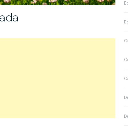
B
nada
Bo
Ci
C
Cu
D
De