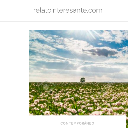
Saltar
relatointeresante.com
al
contenido
CONTEMPORÁNEO