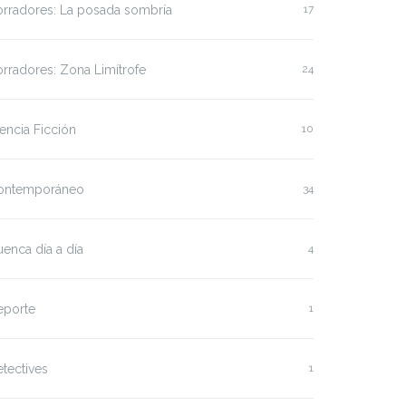
orradores: La posada sombría
17
rradores: Zona Limítrofe
24
encia Ficción
10
ontemporáneo
34
enca día a día
4
eporte
1
tectives
1