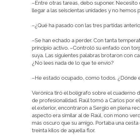
–Entre otras tareas, debo suponer. Necesit
llegar a las seiscientas unidades y no hemos p
–¿Qué ha pasado con las tres partidas anteri
–Se han echado a perder. Con tanta temperatu
principio activo. –Controló su enfado con to
suya. Las siguientes palabras brotaron con ca
¿No lees nada de lo que te envío?
–He estado ocupado, como todos. ¿Dónde es
Verónica tiró el bolígrafo sobre el cuaderno de
de profesionalidad. Raúl tomó a Carlos por el
el exterior, encontraron a Sergio en plena r
aspecto era similar al de Raúl, con mono ver
más oscuro que su amigo. Portaba una cesta
treinta kilos de aquella flor.