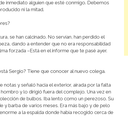
o de inmediato alguien que esté conmigo. Debemos
roducido ni la mitad.
ores?
ra, se han calcinado. No servían, han perdido el
rpeza, dando a entender que no era responsabilidad
lma forzada –Está en el informe que te pasé ayer.
tá Sergio? Tiene que conocer al nuevo colega.
 notas y señaló hacia el exterior, airada por la falta
 hombro y lo dirigió fuera del complejo. Una vez en
ecolección de bulbos. Iba lento como un perezoso. Su
de y barba de varios meses. Era más bajo y de pelo
 enorme a la espalda donde había recogido cerca de