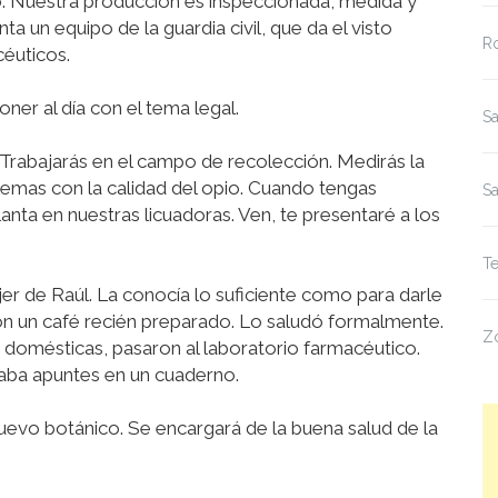
. Nuestra producción es inspeccionada, medida y
 un equipo de la guardia civil, que da el visto
R
céuticos.
r al día con el tema legal.
Sa
 Trabajarás en el campo de recolección. Medirás la
lemas con la calidad del opio. Cuando tengas
S
planta en nuestras licuadoras. Ven, te presentaré a los
Te
jer de Raúl. La conocía lo suficiente como para darle
on un café recién preparado. Lo saludó formalmente.
Z
domésticas, pasaron al laboratorio farmacéutico.
maba apuntes en un cuaderno.
nuevo botánico. Se encargará de la buena salud de la