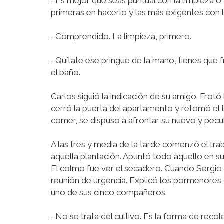
–Es mejor que seas puntual con la limpieza o t
primeras en hacerlo y las más exigentes con 
–Comprendido. La limpieza, primero.
–Quítate ese pringue de la mano, tienes que f
el baño.
Carlos siguió la indicación de su amigo. Frotó
cerró la puerta del apartamento y retomó el t
comer, se dispuso a afrontar su nuevo y pecu
A las tres y media de la tarde comenzó el trab
aquella plantación. Apuntó todo aquello en s
El colmo fue ver el secadero. Cuando Sergio
reunión de urgencia. Explicó los pormenores 
uno de sus cinco compañeros.
–No se trata del cultivo. Es la forma de reco