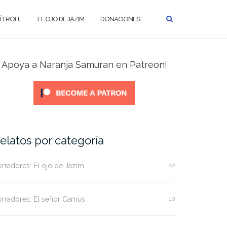
MÍTROFE
EL OJO DE JAZIM
DONACIONES
Apoya a Naranja Samuran en Patreon!
elatos por categoría
rradores: El ojo de Jazím
22
rradores: El señor Camus
10