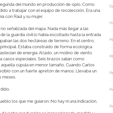
segunda del mundo en producción de opio. Como
Fa
dido a trabajar con el equipo de recolección. Era una
ía con Raúl y su mujer.
Hi
a no señalizada del mapa. Nada más llegar a las
de la guardia civil lo había escoltado hasta la entrada
Ma
paban las dos hectáreas de terreno. En el centro,
 principal. Estaba construido de forma ecológica.
bastecían de energía. Al lado, un molino de viento
Mi
a casos especiales. Seis brazos salían como
 aquella cúpula en menor tamaño. Cuando Carlos
 recibió con un fuerte apretón de manos. Llevaba un
P
os meses.
dido.
Pi
ueblo los que me guiaron. No hay ni una indicación.
Re