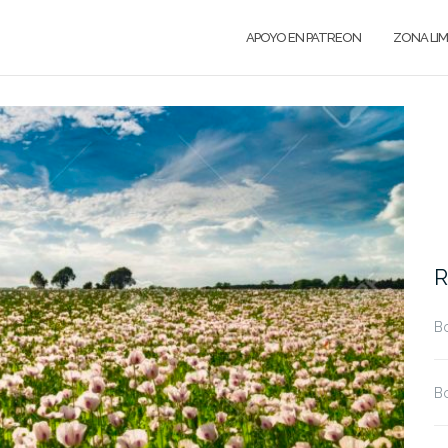
APOYO EN PATREON
ZONA LI
R
Bo
Bo