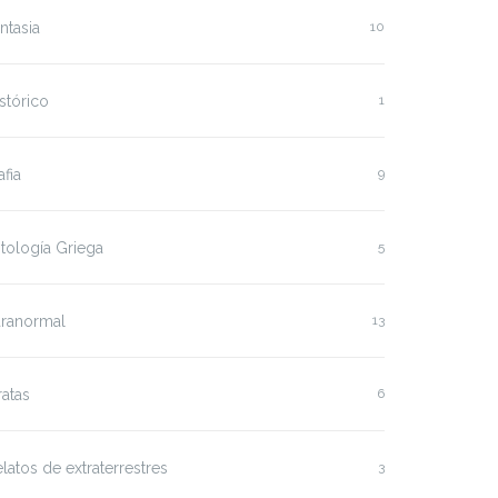
ntasia
10
stórico
1
fia
9
tología Griega
5
aranormal
13
ratas
6
latos de extraterrestres
3