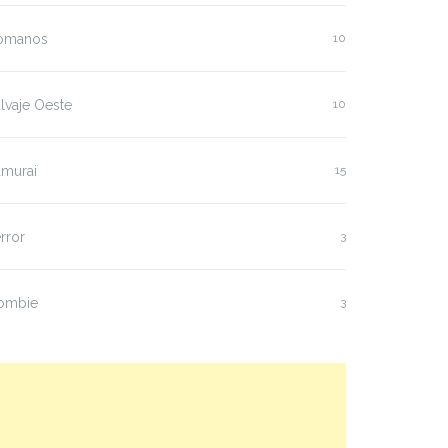
omanos
10
lvaje Oeste
10
amurai
15
rror
3
ombie
3