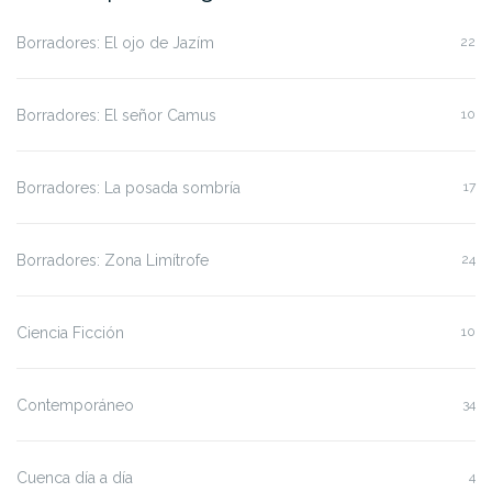
Borradores: El ojo de Jazím
22
Borradores: El señor Camus
10
Borradores: La posada sombría
17
Borradores: Zona Limítrofe
24
Ciencia Ficción
10
Contemporáneo
34
Cuenca día a día
4