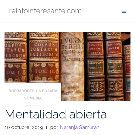
Saltar
relatointeresante.com
al
contenido
BORRADORES: LA POSADA
SOMBRÍA
Mentalidad abierta
10 octubre, 2019
por
Naranja Samuran