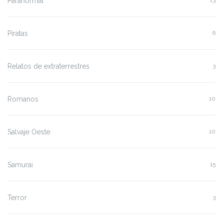
Paranormal
13
Piratas
6
Relatos de extraterrestres
3
Romanos
10
Salvaje Oeste
10
Samurai
15
Terror
3