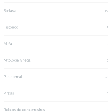
Fantasia
10
Histórico
1
Mafia
9
Mitología Griega
5
Paranormal
13
Piratas
6
Relatos de extraterrestres
3