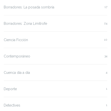
Borradores: La posada sombría
17
Borradores: Zona Limítrofe
24
Ciencia Ficción
10
Contemporáneo
34
Cuenca día a día
4
Deporte
1
Detectives
1